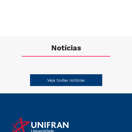
b) formar
pesquisadores e
profissionais de
Letras e Linguística
e de áreas afins para
a docência no ensino
superior e na
Notícias
educação básica,
bem como para
outros campos de
atividade profissional
ligados à linguagem;
Veja todas notícias
c) desenvolver, sob
diferentes
perspectivas
teóricas, projetos de
pesquisa sobre a
linguagem em suas
dimensões textual e