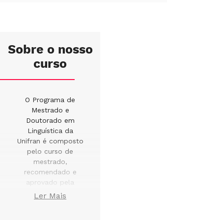
Sobre o nosso
curso
O Programa de
Mestrado e
Doutorado em
Linguística da
Unifran é composto
pelo curso de
mestrado,
recomendado e
aprovado pela
Portaria Ministerial nº
Ler Mais
524, de 29/04/2008,
e pelo de