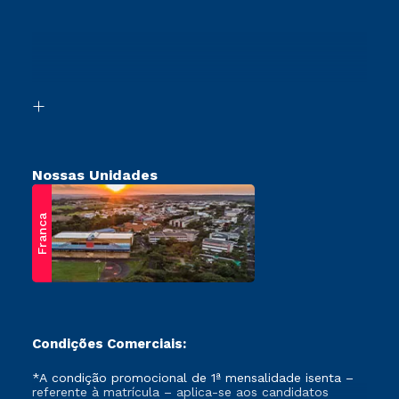
Segunda Graduação
Cursos Profissionalizantes
Sou Ex-Aluno
Transferência
Canais de Atendimento
Vestibular Mérito
Acessibilidade
Vestibular Solidário
Biblioteca
Retorne ao Curso
Nossas Unidades
Franca
Condições Comerciais:
*A condição promocional de 1ª mensalidade isenta –
referente à matrícula – aplica-se aos candidatos