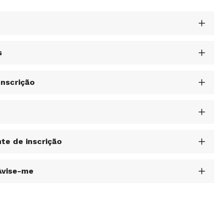
s
Inscrição
s
te de inscrição
Avise-me