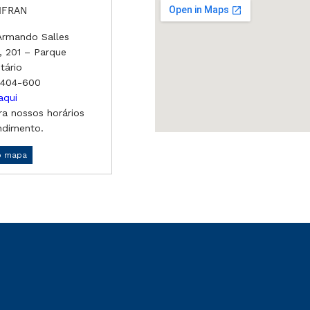
IFRAN
 Armando Salles
a, 201 – Parque
itário
4404-600
aqui
ra nossos horários
ndimento.
no mapa