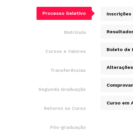
Processo Seletivo
Inscrições
Resultado
Matrícula
Boleto de 
Cursos e Valores
Alteraçõe
Transferências
Comprovan
Segunda Graduação
Curso em 
Retorno ao Curso
Pós-graduação