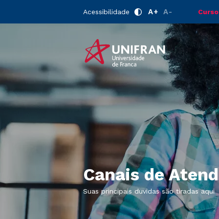
A+
A-
Acessibilidade
Curso
Canais de Aten
Suas principais duvidas são tiradas aqui