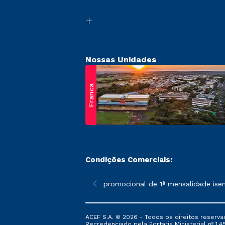
Nossas Unidades
Franca
Condições Comerciais:
 poderão sofrer alterações nos períodos de rematrícula conform
*A condição promocional de 1ª mensalidade isenta – r
ACEF S.A. © 2026 - Todos os direitos reserva
Recredenciado pela Portaria Ministerial nº 1.450