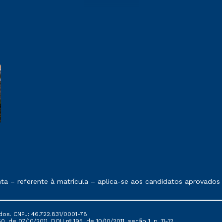
e exposto no contrato de prestação de serviços
eferente à matrícula – aplica-se aos candidatos aprovados em to
dos. CNPJ: 46.722.831/0001-78
, de 07/10/2011, DOU nº 195, de 10/10/2011, seção 1, p. 11-12