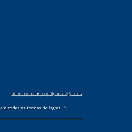
abrir todas as condições vigentes
das as formas de ingresso, exceto na prova on-line ou agendada
**Semipresencial é um formato do E