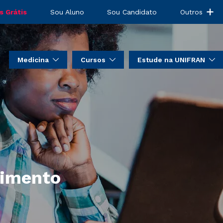
s Grátis
Sou Aluno
Sou Candidato
Outros
Medicina
Cursos
Estude na UNIFRAN
dimento