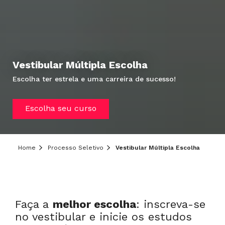
Vestibular Múltipla Escolha
Escolha ter estrela e uma carreira de sucesso!
Hei, você ainda tem dúvidas?
Precisa de mais informações sobre o curso,
Escolha seu curso
processo seletivo ou formas de pagamento?
Deixe aqui o seu contato que um de nossos
consultores irá te ajudar!
Home
Processo Seletivo
Vestibular Múltipla Escolha
Informe seus dados:
Faça a
melhor escolha
: inscreva-se
no vestibular e inicie os estudos