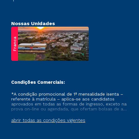
Nossas Unidades
Franca
Condições Comerciais:
*A condição promocional de 1ª mensalidade isenta –
referente à matrícula – aplica-se aos candidatos
aprovados em todas as formas de ingresso, exceto na
prova on-line ou agendada, que ofertam bolsas de até
50% de desconto, ambos ingressantes no semestre
vigente, que ainda não tenham efetivado e/ou não
abrir todas as condições vigentes
tenham cancelado ou trancado sua matrícula em uma
das Instituições da Cruzeiro do Sul Educacional, no
período de um ano. Tais condições não se aplicam
aos cursos de Medicina, e também para matriculados