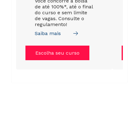
Você concorre a bolsa
A s
de até 100%*, até o final
gar
do curso e sem limite
esp
de vagas. Consulte o
par
regulamento!
da 
Saiba mais
Sai
Escolha seu curso
Es