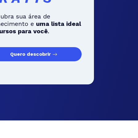
ubra sua área de
hecimento e
uma lista ideal
ursos para você
.
Quero descobrir
haria e
Gastronomia e
Gestão e
logia
Hospitalidade
Negócios