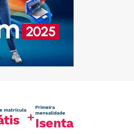
Primeira
e matrícula
mensalidade
átis
Isenta