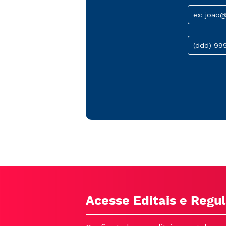
ex: joao
(ddd) 99
Acesse Editais e Reg