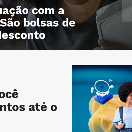
uação com a
São bolsas de
desconto
ocê
ntos até o