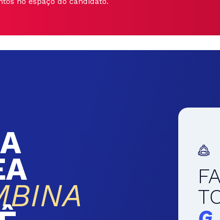
ntos no espaço do candidato.
A
EA
F
MBINA
T
G