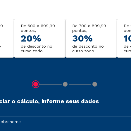
99
De 600 a 699,99
De 700 a 899,99
De 
pontos,
pontos,
pon
20%
30%
1
o
de desconto no
de desconto no
de 
curso todo.
curso todo.
cur
iciar o cálculo, informe seus dados
Sobrenome