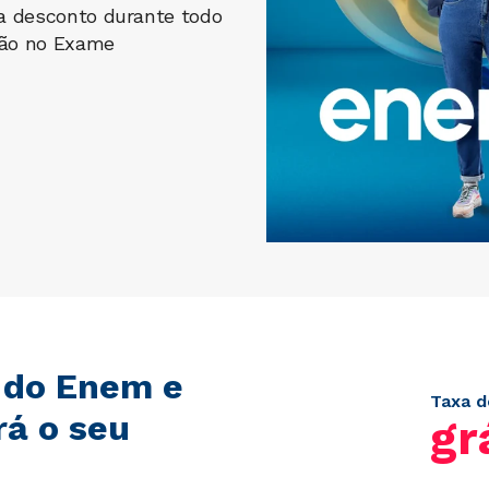
ta desconto durante todo
ção no Exame
 do Enem e
Taxa d
rá o seu
gr