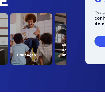
Ê
Desc
con
de c
Direito e
Relações
Engen
Educação
Internacionais
Tecno