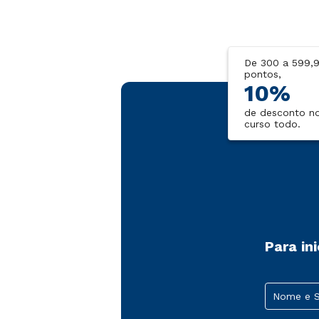
De 300 a 599,
pontos,
10%
de desconto n
curso todo.
Para in
Nome e 