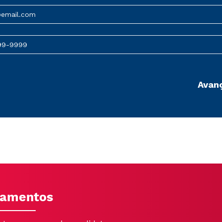
@email.com
99-9999
Avan
ulamentos