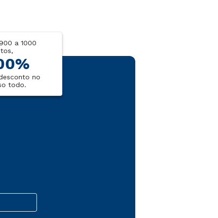
900 a 1000
tos,
00%
desconto no
so todo.