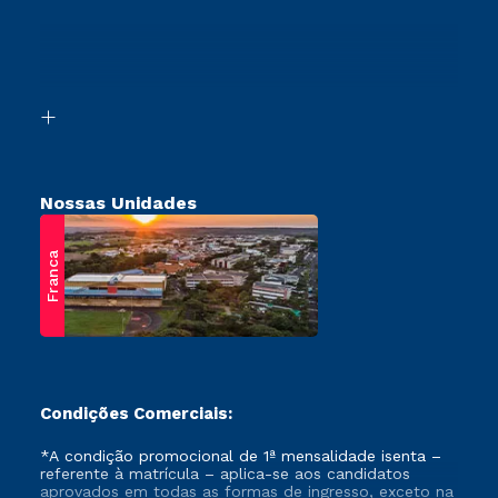
Sou Ex-Aluno
Transferência
Canais de Atendimento
Vestibular Mérito
Acessibilidade
Vestibular Solidário
Biblioteca
Retorne ao Curso
Nossas Unidades
Franca
Condições Comerciais:
*A condição promocional de 1ª mensalidade isenta –
referente à matrícula – aplica-se aos candidatos
aprovados em todas as formas de ingresso, exceto na