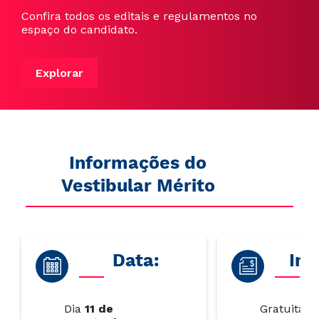
Confira todos os editais e regulamentos no
espaço do candidato.
Explorar
Informações do
Vestibular Mérito
Data:
Ins
Dia
11 de
Gratuita.