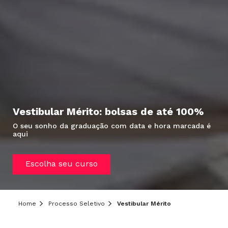
Vestibular Mérito: bolsas de até 100%
O seu sonho da graduação com data e hora marcada é
aqui
Hei, você ainda tem dúvidas?
Escolha seu curso
Precisa de mais informações sobre o curso,
processo seletivo ou formas de pagamento?
Deixe aqui o seu contato que um de nossos
consultores irá te ajudar!
Home
Processo Seletivo
Vestibular Mérito
Informe seus dados: