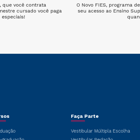
l, que você contrata
O Novo FIES, programa de 
mestre cursado você paga
seu acesso ao Ensino Sup
especiais!
quan
rsos
Faça Parte
duação
Vestibular Múltipla Escolha
-graduação
Vestibular Redação