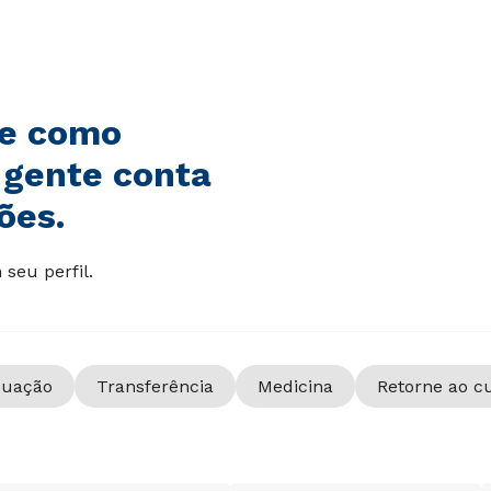
de como
 gente conta
ões.
seu perfil.
duação
Transferência
Medicina
Retorne ao c