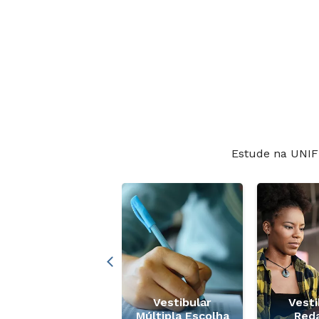
Estude na UNIF
Descontos
Colaboradores e
Vestibular
Vesti
Familiares
Múltipla Escolha
Red