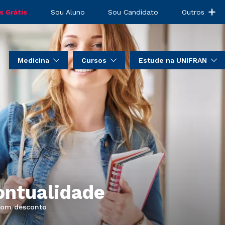
s Grátis
Sou Aluno
Sou Candidato
Outros
Medicina
Cursos
Estude na UNIFRAN
ontualidade
bom desconto