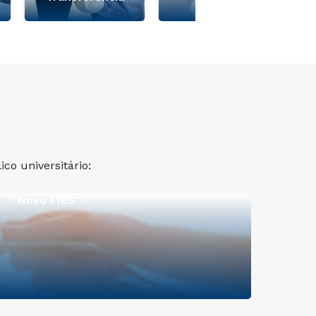
co universitário:
Novo FIES