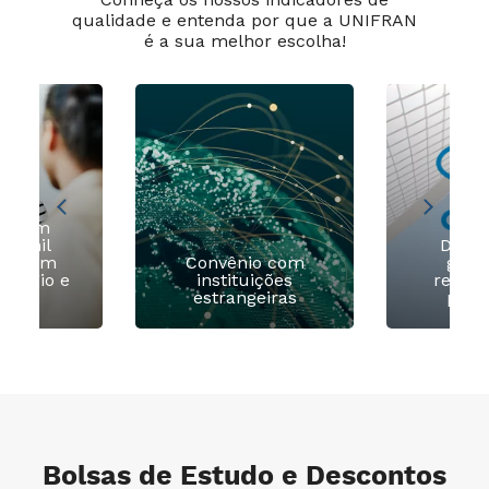
qualidade e entenda por que a UNIFRAN
é a sua melhor escolha!
ia com
 2 mil
Diver
as com
Convênio com
grad
estágio e
instituições
recom
egos
estrangeiras
pela
Bolsas de Estudo e Descontos