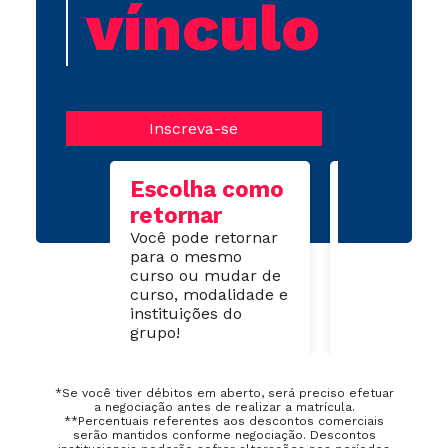
vínculo
Inscreva-se
Escolha como
Com vín
retornar
Se solicitou 
Você pode retornar
trancamento
para o mesmo
1 semestre 
curso ou mudar de
vínculo com
curso, modalidade e
instituição, 
instituições do
de forma si
grupo!
*Se você tiver débitos em aberto, será preciso efetuar
a negociação antes de realizar a matrícula.
**Percentuais referentes aos descontos comerciais
serão mantidos conforme negociação. Descontos