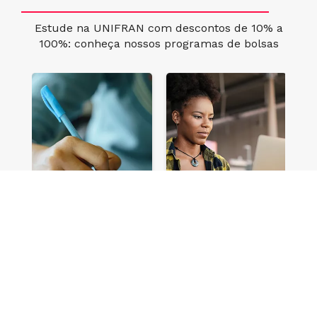
Estude na UNIFRAN com descontos de 10% a
100%: conheça nossos programas de bolsas
e
Vestibular
Vestibular
Múltipla Escolha
Redação