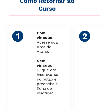
Como Retornar ao
Curso
Com
C
vínculo:
ví
Acesse sua
Se
Área do
CA
Aluno.
lin
su
Sem
sol
vínculo:
Clique em
S
inscreva-se
ví
no botão e
Re
preencha a
Ma
ficha de
di
inscrição.
ne
de