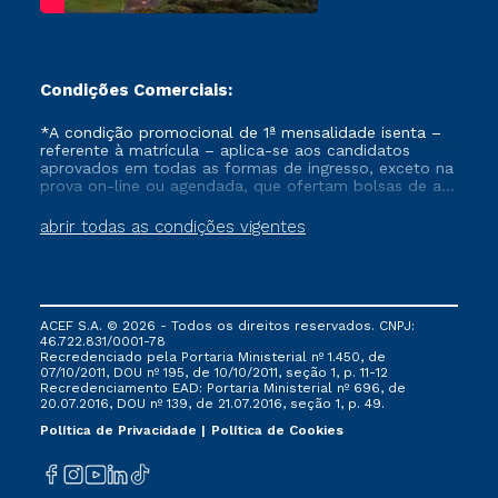
Condições Comerciais:
*A condição promocional de 1ª mensalidade isenta –
referente à matrícula – aplica-se aos candidatos
aprovados em todas as formas de ingresso, exceto na
prova on-line ou agendada, que ofertam bolsas de até
50% de desconto, ambos ingressantes no semestre
vigente, que ainda não tenham efetivado e/ou não
abrir todas as condições vigentes
tenham cancelado ou trancado sua matrícula em uma
das Instituições da Cruzeiro do Sul Educacional, no
período de um ano. Tais condições não se aplicam
aos cursos de Medicina, e também para matriculados
via FIES, Prouni e outros programas governamentais, e
ACEF S.A. © 2026 - Todos os direitos reservados. CNPJ:
não se acumula com nenhuma outra campanha
46.722.831/0001-78
ofertada pela Instituição.
Recredenciado pela Portaria Ministerial nº 1.450, de
07/10/2011, DOU nº 195, de 10/10/2011, seção 1, p. 11-12
Recredenciamento EAD: Portaria Ministerial nº 696, de
20.07.2016, DOU nº 139, de 21.07.2016, seção 1, p. 49.
Política de Privacidade
Política de Cookies