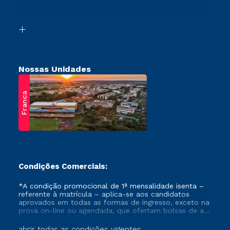
Acessibilidade
Vestibular Solidário
Biblioteca
Retorne ao Curso
Nossas Unidades
Franca
Condições Comerciais:
*A condição promocional de 1ª mensalidade isenta –
referente à matrícula – aplica-se aos candidatos
aprovados em todas as formas de ingresso, exceto na
prova on-line ou agendada, que ofertam bolsas de até
50% de desconto, ambos ingressantes no semestre
vigente, que ainda não tenham efetivado e/ou não
abrir todas as condições vigentes