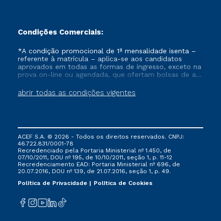
Condições Comerciais:
*A condição promocional de 1ª mensalidade isenta –
referente à matrícula – aplica-se aos candidatos
aprovados em todas as formas de ingresso, exceto na
prova on-line ou agendada, que ofertam bolsas de até
50% de desconto, ambos ingressantes no semestre
vigente, que ainda não tenham efetivado e/ou não
abrir todas as condições vigentes
tenham cancelado ou trancado sua matrícula em uma
das Instituições da Cruzeiro do Sul Educacional, no
período de um ano. Tais condições não se aplicam
aos cursos de Medicina, e também para matriculados
via FIES, Prouni e outros programas governamentais, e
ACEF S.A. © 2026 - Todos os direitos reservados. CNPJ:
não se acumula com nenhuma outra campanha
46.722.831/0001-78
ofertada pela Instituição.
Recredenciado pela Portaria Ministerial nº 1.450, de
07/10/2011, DOU nº 195, de 10/10/2011, seção 1, p. 11-12
Recredenciamento EAD: Portaria Ministerial nº 696, de
20.07.2016, DOU nº 139, de 21.07.2016, seção 1, p. 49.
Política de Privacidade
Política de Cookies