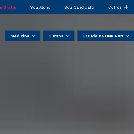
s Grátis
Sou Aluno
Sou Candidato
Outros
Medicina
Cursos
Estude na UNIFRAN