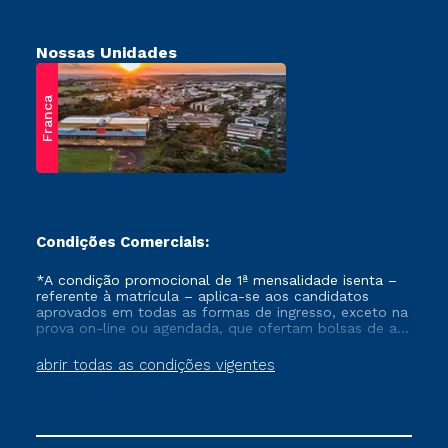
Nossas Unidades
Franca
Condições Comerciais:
*A condição promocional de 1ª mensalidade isenta –
referente à matrícula – aplica-se aos candidatos
aprovados em todas as formas de ingresso, exceto na
prova on-line ou agendada, que ofertam bolsas de até
50% de desconto, ambos ingressantes no semestre
vigente, que ainda não tenham efetivado e/ou não
abrir todas as condições vigentes
tenham cancelado ou trancado sua matrícula em uma
das Instituições da Cruzeiro do Sul Educacional, no
período de um ano. Tais condições não se aplicam
aos cursos de Medicina, e também para matriculados
via FIES, Prouni e outros programas governamentais, e