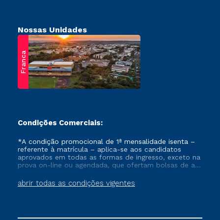
Nossas Unidades
Franca
Condições Comerciais:
*A condição promocional de 1ª mensalidade isenta –
referente à matrícula – aplica-se aos candidatos
aprovados em todas as formas de ingresso, exceto na
prova on-line ou agendada, que ofertam bolsas de até
50% de desconto, ambos ingressantes no semestre
vigente, que ainda não tenham efetivado e/ou não
abrir todas as condições vigentes
tenham cancelado ou trancado sua matrícula em uma
das Instituições da Cruzeiro do Sul Educacional, no
período de um ano. Tais condições não se aplicam
aos cursos de Medicina, e também para matriculados