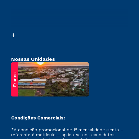
Cursos Profissionalizantes
Sou Ex-Aluno
Transferência
Canais de Atendimento
Vestibular Mérito
Acessibilidade
Vestibular Solidário
Biblioteca
Retorne ao Curso
Nossas Unidades
Franca
Condições Comerciais:
*A condição promocional de 1ª mensalidade isenta –
referente à matrícula – aplica-se aos candidatos