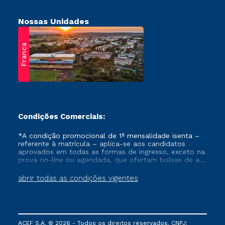
Nossas Unidades
Franca
Condições Comerciais:
*A condição promocional de 1ª mensalidade isenta –
referente à matrícula – aplica-se aos candidatos
aprovados em todas as formas de ingresso, exceto na
prova on-line ou agendada, que ofertam bolsas de até
50% de desconto, ambos ingressantes no semestre
vigente, que ainda não tenham efetivado e/ou não
abrir todas as condições vigentes
tenham cancelado ou trancado sua matrícula em uma
das Instituições da Cruzeiro do Sul Educacional, no
período de um ano. Tais condições não se aplicam
aos cursos de Medicina, e também para matriculados
via FIES, Prouni e outros programas governamentais, e
ACEF S.A. © 2026 - Todos os direitos reservados. CNPJ:
não se acumula com nenhuma outra campanha