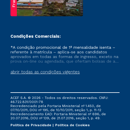
Franca
Condições Comerciais:
*A condição promocional de 1ª mensalidade isenta –
referente à matrícula – aplica-se aos candidatos
aprovados em todas as formas de ingresso, exceto na
prova on-line ou agendada, que ofertam bolsas de até
50% de desconto, ambos ingressantes no semestre
vigente, que ainda não tenham efetivado e/ou não
abrir todas as condições vigentes
tenham cancelado ou trancado sua matrícula em uma
das Instituições da Cruzeiro do Sul Educacional, no
período de um ano. Tais condições não se aplicam
aos cursos de Medicina, e também para matriculados
via FIES, Prouni e outros programas governamentais, e
ACEF S.A. © 2026 - Todos os direitos reservados. CNPJ:
não se acumula com nenhuma outra campanha
46.722.831/0001-78
ofertada pela Instituição.
Recredenciado pela Portaria Ministerial nº 1.450, de
07/10/2011, DOU nº 195, de 10/10/2011, seção 1, p. 11-12
Recredenciamento EAD: Portaria Ministerial nº 696, de
20.07.2016, DOU nº 139, de 21.07.2016, seção 1, p. 49.
Política de Privacidade
Política de Cookies