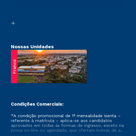
Canais de Atendimento
Vestibular Mérito
Acessibilidade
Vestibular Solidário
Biblioteca
Retorne ao Curso
Nossas Unidades
Franca
Condições Comerciais:
*A condição promocional de 1ª mensalidade isenta –
referente à matrícula – aplica-se aos candidatos
aprovados em todas as formas de ingresso, exceto na
prova on-line ou agendada, que ofertam bolsas de até
50% de desconto, ambos ingressantes no semestre