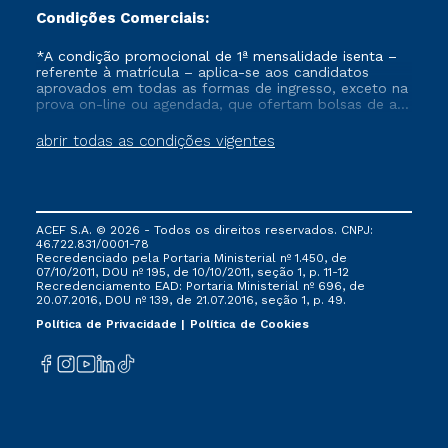
Condições Comerciais:
*A condição promocional de 1ª mensalidade isenta –
referente à matrícula – aplica-se aos candidatos
aprovados em todas as formas de ingresso, exceto na
prova on-line ou agendada, que ofertam bolsas de até
50% de desconto, ambos ingressantes no semestre
vigente, que ainda não tenham efetivado e/ou não
abrir todas as condições vigentes
tenham cancelado ou trancado sua matrícula em uma
das Instituições da Cruzeiro do Sul Educacional, no
período de um ano. Tais condições não se aplicam
aos cursos de Medicina, e também para matriculados
via FIES, Prouni e outros programas governamentais, e
ACEF S.A. © 2026 - Todos os direitos reservados. CNPJ:
não se acumula com nenhuma outra campanha
46.722.831/0001-78
ofertada pela Instituição.
Recredenciado pela Portaria Ministerial nº 1.450, de
07/10/2011, DOU nº 195, de 10/10/2011, seção 1, p. 11-12
Recredenciamento EAD: Portaria Ministerial nº 696, de
20.07.2016, DOU nº 139, de 21.07.2016, seção 1, p. 49.
Política de Privacidade
Política de Cookies