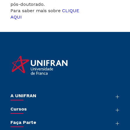
pós-doutorado.
Para saber mais sobre
CLIQUE
AQUI
A UNIFRAN
Nossa História
Cursos
Sala de Imprensa
Graduação
Trabalhe Conosco
Faça Parte
Pós-graduação
Sou Colaborador
Vestibular Múltipla Escolha