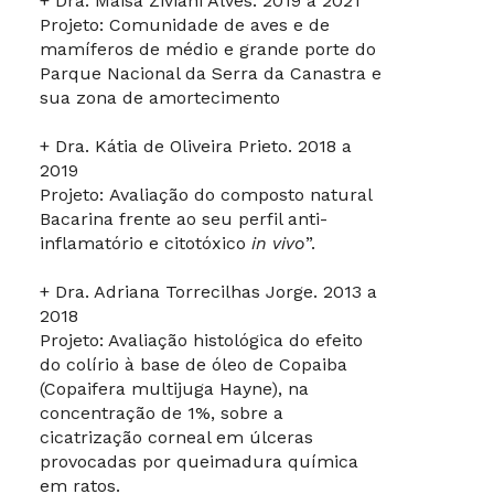
+ Dra. Maisa Ziviani Alves. 2019 a 2021
Projeto: Comunidade de aves e de
mamíferos de médio e grande porte do
Parque Nacional da Serra da Canastra e
sua zona de amortecimento
+ Dra. Kátia de Oliveira Prieto. 2018 a
2019
Projeto: Avaliação do composto natural
Bacarina frente ao seu perfil anti-
inflamatório e citotóxico
in vivo
”.
+ Dra. Adriana Torrecilhas Jorge. 2013 a
2018
Projeto: Avaliação histológica do efeito
do colírio à base de óleo de Copaiba
(Copaifera multijuga Hayne), na
concentração de 1%, sobre a
cicatrização corneal em úlceras
provocadas por queimadura química
em ratos.