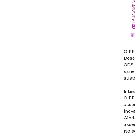
O PP
Dese
ODS 
sane
sust
Inte
O PP
asse
inov
Aind
asse
No s