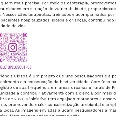
 quem mais precisa. Por meio da cãoterapia, promovemos vi
munidades em situação de vulnerabilidade, proporcionand
r. Nossos cães terapeutas, treinados e acompanhados por v
pacientes hospitalizados, idosos e crianças, contribuindo
idade de vida.
Ciência Cidadã é um projeto que une pesquisadores e a 
ecimento e a conservação da biodiversidade. Com foco na i
egistro de sua frequência em áreas urbanas e rurais de Fra
nidade a contribuir ativamente com a ciência por meio da
bro de 2021, a iniciativa tem engajado moradores a obse
rno, promovendo maior conscientização ambiental e ampl
a local. As imagens enviadas ajudam pesquisadores a map
cies, fortalecendo ações de preservação.