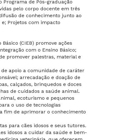
 do Programa de Pós-graduação
lvidas pelo corpo docente em três
 difusão de conhecimento junto ao
 e; Projetos com impacto
 Básico (CIEB) promove ações
ntegração com o Ensino Básico;
 de promover palestras, material e
s de apoio a comunidade de caráter
ponsável; arrecadação e doação de
pas, calçados, brinquedos e doces
has de cuidados a saúde animal.
animal, ecoturismo e pequenos
ara o uso de tecnologias
l a fim de aprimorar o conhecimento
tas para cães idosos e seus tutores.
 cães idosos a cuidar da saúde e bem-
medicina veterinária, que oferecem