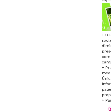
+ O 
soci
dimi
pres
com 
camp
+ Pr
medi
Únic
info
pale
prop
+ Pa