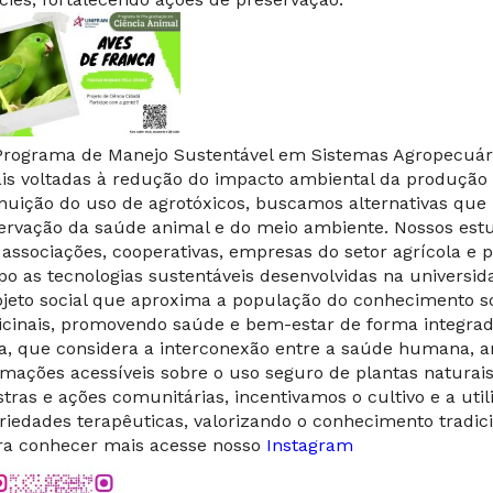
Programa de Manejo Sustentável em Sistemas Agropecuári
ais voltadas à redução do impacto ambiental da produção 
nuição do uso de agrotóxicos, buscamos alternativas que
ervação da saúde animal e do meio ambiente. Nossos est
associações, cooperativas, empresas do setor agrícola e 
o as tecnologias sustentáveis desenvolvidas na universid
ojeto social que aproxima a população do conhecimento so
cinais, promovendo saúde e bem-estar de forma integrad
a, que considera a interconexão entre a saúde humana, an
rmações acessíveis sobre o uso seguro de plantas naturais 
stras e ações comunitárias, incentivamos o cultivo e a ut
riedades terapêuticas, valorizando o conhecimento tradicio
ra conhecer mais acesse nosso
Instagram