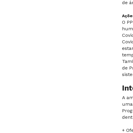
de á
Açõe
O PP
huma
Covi
Covi
esta
temp
Tamb
de P
sist
In
A am
uma 
Prog
dent
+ Of