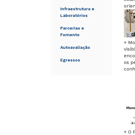
orie
Infraestrutura e
Laboratórios
Parcerias e
Fomento
+ Mo
Autoavaliação
visi
enco
Egressos
os p
conh
+ O 