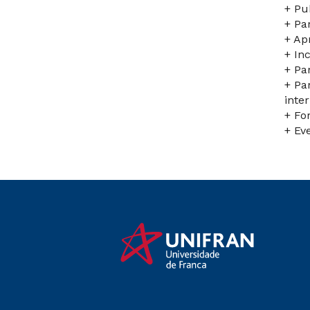
+ Pu
+ Pa
+ Ap
+ In
+ Pa
+ Pa
inte
+ Fo
+ Ev