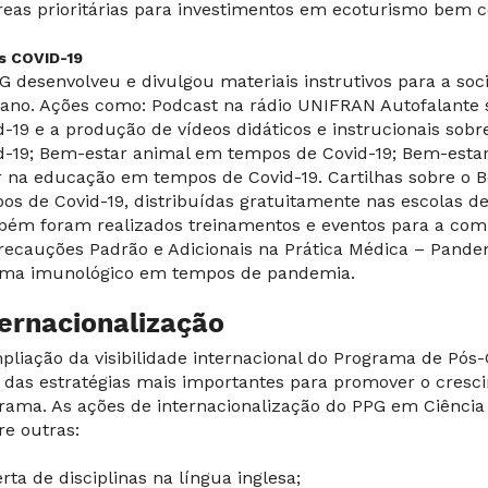
reas prioritárias para investimentos em ecoturismo bem 
s COVID-19
G desenvolveu e divulgou materiais instrutivos para a so
no. Ações como: Podcast na rádio UNIFRAN Autofalante
d-19 e a produção de vídeos didáticos e instrucionais so
d-19; Bem-estar animal em tempos de Covid-19; Bem-esta
r na educação em tempos de Covid-19. Cartilhas sobre o
os de Covid-19, distribuídas gratuitamente nas escolas de
ém foram realizados treinamentos e eventos para a co
recauções Padrão e Adicionais na Prática Médica – Pande
ema imunológico em tempos de pandemia.
ternacionalização
pliação da visibilidade internacional do Programa de Pó
das estratégias mais importantes para promover o cresci
rama. As ações de internacionalização do PPG em Ciência
re outras:
erta de disciplinas na língua inglesa;