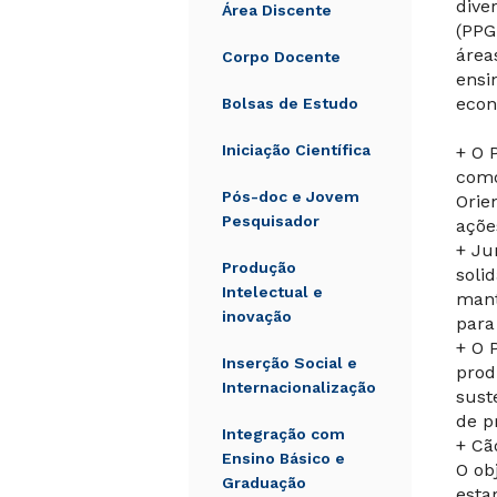
dive
Área Discente
(PPG
área
Corpo Docente
ensi
econ
Bolsas de Estudo
Iniciação Científica
+ O 
como
Pós-doc e Jovem
Orie
Pesquisador
açõe
+ Ju
Produção
soli
Intelectual e
mant
inovação
para
+ O 
Inserção Social e
prod
Internacionalização
sust
de p
Integração com
+ Cã
Ensino Básico e
O ob
Graduação
esta