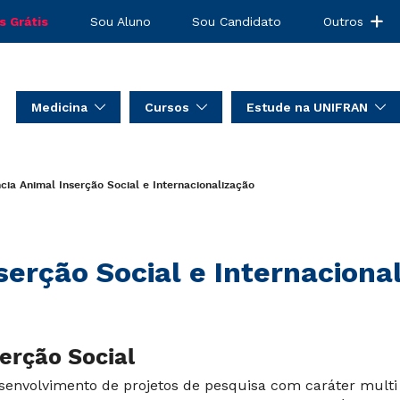
s Grátis
Sou Aluno
Sou Candidato
Outros
Medicina
Cursos
Estude na UNIFRAN
cia Animal
Inserção Social e Internacionalização
serção Social e Internaciona
serção Social
senvolvimento de projetos de pesquisa com caráter multi e