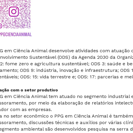
G em Ciência Animal desenvolve atividades com atuação di
nvolvimento Sustentável (ODS) da Agenda 2030 da Organi
2: fome zero e agricultura sustentável; ODS 3: saúde e be
amento; ODS 9: indústria, inovação e infraestrutura; ODS
entáveis; ODS: 15: vida terrestre e; ODS: 17: parcerias e 
ração com o setor produtivo
G em Ciência Animal tem atuado no segmento industrial 
ssoramento, por meio da elaboração de relatórios intelect
ador com as empresas.
a no setor econômico o PPG em Ciência Animal é também
ssoramento, discussões técnicas e auxílios por várias clíni
egmento ambiental são desenvolvidos pesquisa na serra d