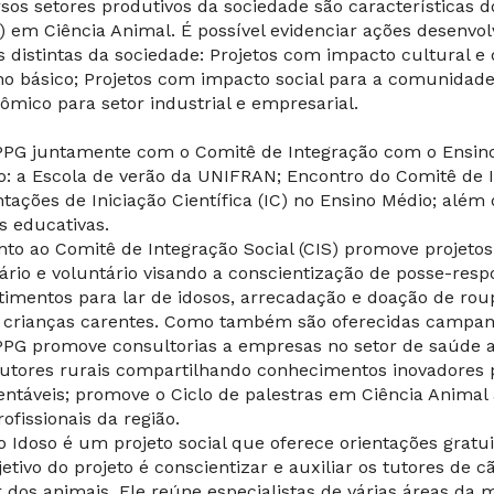
rsos setores produtivos da sociedade são características
) em Ciência Animal. É possível evidenciar ações desenvo
s distintas da sociedade: Projetos com impacto cultural e
no básico; Projetos com impacto social para a comunidade
ômico para setor industrial e empresarial.
PPG juntamente com o Comitê de Integração com o Ensino
: a Escola de verão da UNIFRAN; Encontro do Comitê de I
ntações de Iniciação Científica (IC) no Ensino Médio; além
s educativas.
nto ao Comitê de Integração Social (CIS) promove projeto
dário e voluntário visando a conscientização de posse-res
imentos para lar de idosos, arrecadação e doação de rou
 crianças carentes. Como também são oferecidas campan
PPG promove consultorias a empresas no setor de saúde 
utores rurais compartilhando conhecimentos inovadores p
entáveis; promove o Ciclo de palestras em Ciência Anima
rofissionais da região.
o Idoso é um projeto social que oferece orientações gratui
jetivo do projeto é conscientizar e auxiliar os tutores de
r dos animais. Ele reúne especialistas de várias áreas da 