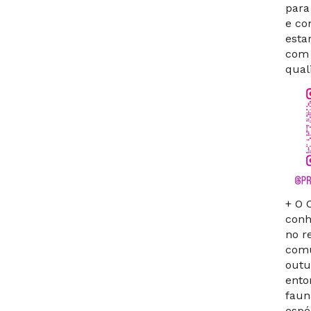
para
e co
esta
com 
qual
+ O 
conh
no r
comu
outu
ento
faun
espé