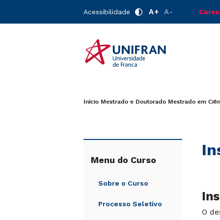
A+
A-
Acessibilidade
Curso
Início
Mestrado e Doutorado
Mestrado em Ciên
In
Menu do Curso
Sobre o Curso
In
Processo Seletivo
O de