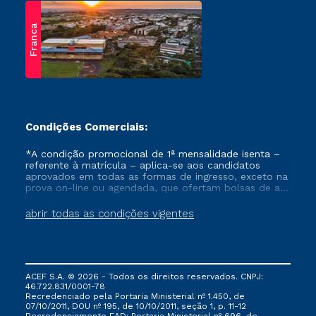
Franca
Condições Comerciais:
*A condição promocional de 1ª mensalidade isenta –
referente à matrícula – aplica-se aos candidatos
aprovados em todas as formas de ingresso, exceto na
prova on-line ou agendada, que ofertam bolsas de até
50% de desconto, ambos ingressantes no semestre
vigente, que ainda não tenham efetivado e/ou não
abrir todas as condições vigentes
tenham cancelado ou trancado sua matrícula em uma
das Instituições da Cruzeiro do Sul Educacional, no
período de um ano. Tais condições não se aplicam
aos cursos de Medicina, e também para matriculados
via FIES, Prouni e outros programas governamentais, e
ACEF S.A. © 2026 - Todos os direitos reservados. CNPJ:
não se acumula com nenhuma outra campanha
46.722.831/0001-78
ofertada pela Instituição.
Recredenciado pela Portaria Ministerial nº 1.450, de
07/10/2011, DOU nº 195, de 10/10/2011, seção 1, p. 11-12