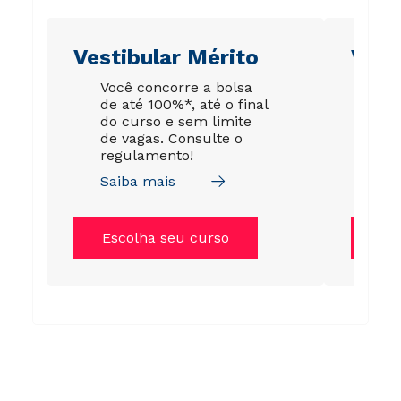
Vestibular Mérito
Vest
Você concorre a bolsa
A s
de até 100%*, até o final
gar
do curso e sem limite
esp
de vagas. Consulte o
par
regulamento!
da 
Saiba mais
Sai
Escolha seu curso
Es