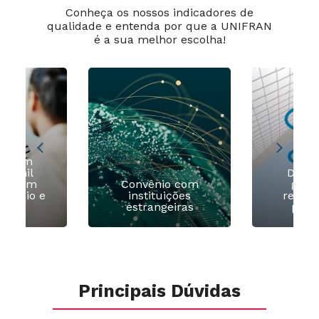
Conheça os nossos indicadores de
qualidade e entenda por que a UNIFRAN
é a sua melhor escolha!
ia com
 2 mil
Diver
as com
Convênio com
grad
estágio e
instituições
recom
egos
estrangeiras
pela
Principais Dúvidas