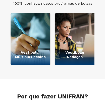
100%: conheça nossos programas de bolsas
e
Vestibular
Vestibular
Múltipla Escolha
Redação
Por que fazer UNIFRAN?