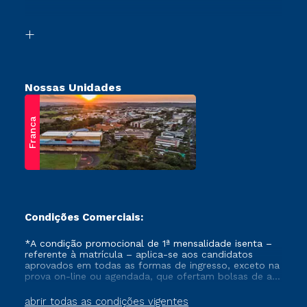
Acessibilidade
Vestibular Solidário
Biblioteca
Retorne ao Curso
Nossas Unidades
Franca
Condições Comerciais:
*A condição promocional de 1ª mensalidade isenta –
referente à matrícula – aplica-se aos candidatos
aprovados em todas as formas de ingresso, exceto na
prova on-line ou agendada, que ofertam bolsas de até
50% de desconto, ambos ingressantes no semestre
vigente, que ainda não tenham efetivado e/ou não
abrir todas as condições vigentes