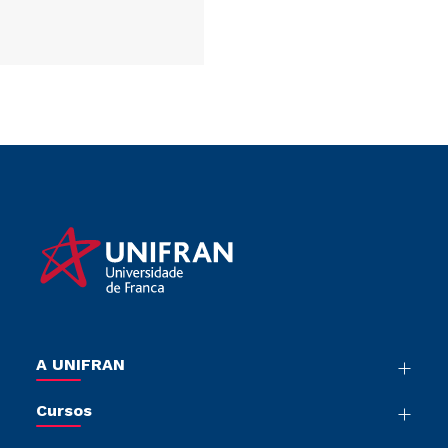
https://publicacoes.unifran.br/index.php/dialogospertinentes/i
Libros electrónicos
(E-books)
Grupo PARE –
nvestigación en
Argumentación y
Retórica
A UNIFRAN
Nossa História
Cursos
Sala de Imprensa
Graduação
Trabalhe Conosco