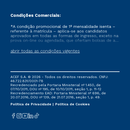
Organizado por:
Maria
Flávia
Condições Comerciais:
Figueiredo; Fernando
Aparecido Ferreira;
*A condição promocional de 1ª mensalidade isenta –
Maria
Sílvia
referente à matrícula – aplica-se aos candidatos
Rodrigues
Alves
aprovados em todas as formas de ingresso, exceto na
prova on-line ou agendada, que ofertam bolsas de até
(docentes y
50% de desconto, ambos ingressantes no semestre
postdoctoranda
del
vigente, que ainda não tenham efetivado e/ou não
abrir todas as condições vigentes
PPG Lingüística de la
tenham cancelado ou trancado sua matrícula em uma
Universidad de
das Instituições da Cruzeiro do Sul Educacional, no
período de um ano. Tais condições não se aplicam
Franca).
aos cursos de Medicina, e também para matriculados
via FIES, Prouni e outros programas governamentais, e
2016 – Disponible
ACEF S.A. © 2026 - Todos os direitos reservados. CNPJ:
não se acumula com nenhuma outra campanha
46.722.831/0001-78
ofertada pela Instituição.
en:
Recredenciado pela Portaria Ministerial nº 1.450, de
https://mariaflaviafigueiredo.com.br/downloads/relatosselvag
07/10/2011, DOU nº 195, de 10/10/2011, seção 1, p. 11-12
Recredenciamento EAD: Portaria Ministerial nº 696, de
20.07.2016, DOU nº 139, de 21.07.2016, seção 1, p. 49.
Política de Privacidade
Política de Cookies