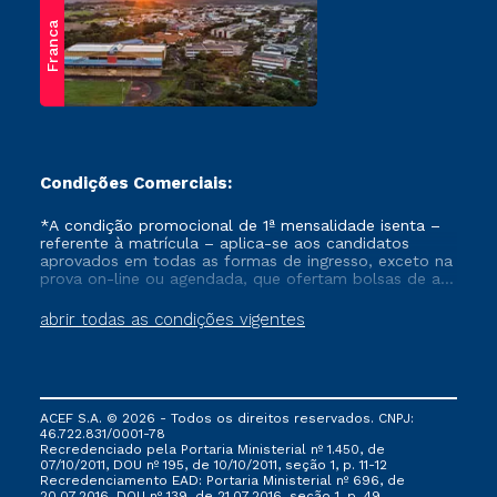
científicas,
Franca
tecnológicas y de
innovación, mediante
la selección de
propuestas.
Dudas:
stricto.sensu@unifran.edu.br
Condições Comerciais:
*A condição promocional de 1ª mensalidade isenta –
referente à matrícula – aplica-se aos candidatos
aprovados em todas as formas de ingresso, exceto na
JOVEN
prova on-line ou agendada, que ofertam bolsas de até
INVESTIGADOR –
50% de desconto, ambos ingressantes no semestre
FAPESP
vigente, que ainda não tenham efetivado e/ou não
abrir todas as condições vigentes
tenham cancelado ou trancado sua matrícula em uma
das Instituições da Cruzeiro do Sul Educacional, no
La modalidad
Joven
período de um ano. Tais condições não se aplicam
Investigador
aos cursos de Medicina, e também para matriculados
via FIES, Prouni e outros programas governamentais, e
(FAPESP)
, tiene
ACEF S.A. © 2026 - Todos os direitos reservados. CNPJ:
não se acumula com nenhuma outra campanha
como objetivo
46.722.831/0001-78
ofertada pela Instituição.
Recredenciado pela Portaria Ministerial nº 1.450, de
apoyar proyectos de
07/10/2011, DOU nº 195, de 10/10/2011, seção 1, p. 11-12
investigación que
Recredenciamento EAD: Portaria Ministerial nº 696, de
20.07.2016, DOU nº 139, de 21.07.2016, seção 1, p. 49.