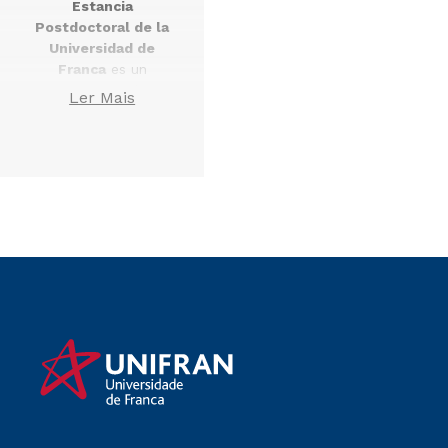
Estancia
Postdoctoral de la
Universidad de
Franca
es un
programa de
Ler Mais
investigación,
realizado en las
unidades,
organismos de
integración y
organismos
complementarios de
los
Programas de
Posgrado Stricto
Sensu de la
Universidad de
Franca
, abierto a los
doctores.
Esta Estancia
Postdoctoral está
aprobada por la