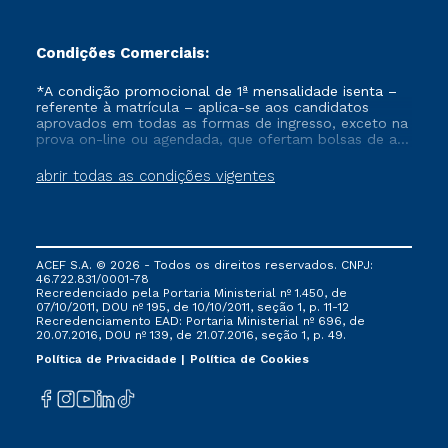
visibilidad de sus
trabajos y
expandiendo su
Condições Comerciais:
repertorio
académico. Para el
*A condição promocional de 1ª mensalidade isenta –
referente à matrícula – aplica-se aos candidatos
Programa de
aprovados em todas as formas de ingresso, exceto na
Posgrado en
prova on-line ou agendada, que ofertam bolsas de até
Lingüística de
50% de desconto, ambos ingressantes no semestre
vigente, que ainda não tenham efetivado e/ou não
UNIFRAN, el PDSE
abrir todas as condições vigentes
tenham cancelado ou trancado sua matrícula em uma
representa una
das Instituições da Cruzeiro do Sul Educacional, no
valiosa herramienta
período de um ano. Tais condições não se aplicam
para calificar aún
aos cursos de Medicina, e também para matriculados
via FIES, Prouni e outros programas governamentais, e
más a sus
ACEF S.A. © 2026 - Todos os direitos reservados. CNPJ:
não se acumula com nenhuma outra campanha
investigadores. Al
46.722.831/0001-78
ofertada pela Instituição.
Recredenciado pela Portaria Ministerial nº 1.450, de
participar en el
07/10/2011, DOU nº 195, de 10/10/2011, seção 1, p. 11-12
programa, los
Recredenciamento EAD: Portaria Ministerial nº 696, de
20.07.2016, DOU nº 139, de 21.07.2016, seção 1, p. 49.
doctorandos de
Política de Privacidade
UNIFRAN pueden
Política de Cookies
traer a Brasil
conocimientos de
vanguardia y
asociaciones