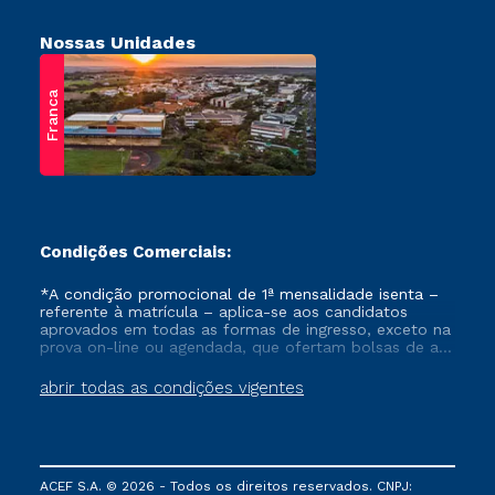
Nossas Unidades
Franca
Condições Comerciais:
*A condição promocional de 1ª mensalidade isenta –
referente à matrícula – aplica-se aos candidatos
aprovados em todas as formas de ingresso, exceto na
prova on-line ou agendada, que ofertam bolsas de até
50% de desconto, ambos ingressantes no semestre
vigente, que ainda não tenham efetivado e/ou não
abrir todas as condições vigentes
tenham cancelado ou trancado sua matrícula em uma
das Instituições da Cruzeiro do Sul Educacional, no
período de um ano. Tais condições não se aplicam
aos cursos de Medicina, e também para matriculados
via FIES, Prouni e outros programas governamentais, e
ACEF S.A. © 2026 - Todos os direitos reservados. CNPJ:
não se acumula com nenhuma outra campanha