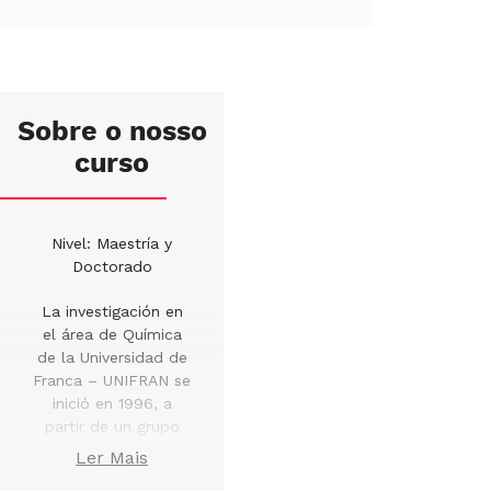
Sobre o nosso
curso
Nivel: Maestría y
Doctorado
La investigación en
el área de Química
de la Universidad de
Franca – UNIFRAN se
inició en 1996, a
partir de un grupo
de investigadores
Ler Mais
que, con apoyo