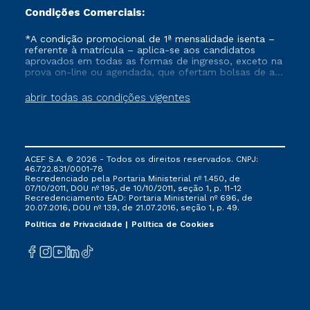
Condições Comerciais:
*A condição promocional de 1ª mensalidade isenta –
referente à matrícula – aplica-se aos candidatos
aprovados em todas as formas de ingresso, exceto na
prova on-line ou agendada, que ofertam bolsas de até
50% de desconto, ambos ingressantes no semestre
vigente, que ainda não tenham efetivado e/ou não
abrir todas as condições vigentes
tenham cancelado ou trancado sua matrícula em uma
das Instituições da Cruzeiro do Sul Educacional, no
período de um ano. Tais condições não se aplicam
aos cursos de Medicina, e também para matriculados
via FIES, Prouni e outros programas governamentais, e
ACEF S.A. © 2026 - Todos os direitos reservados. CNPJ:
não se acumula com nenhuma outra campanha
46.722.831/0001-78
ofertada pela Instituição.
Recredenciado pela Portaria Ministerial nº 1.450, de
07/10/2011, DOU nº 195, de 10/10/2011, seção 1, p. 11-12
Recredenciamento EAD: Portaria Ministerial nº 696, de
20.07.2016, DOU nº 139, de 21.07.2016, seção 1, p. 49.
Política de Privacidade
Política de Cookies