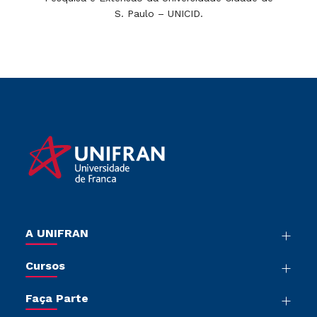
S. Paulo – UNICID.
A UNIFRAN
Nossa História
Cursos
Sala de Imprensa
Graduação
Trabalhe Conosco
Faça Parte
Pós-graduação
Sou Colaborador
Vestibular Múltipla Escolha