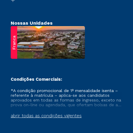
Nossas Unidades
Franca
Condições Comerciais:
*A condição promocional de 1ª mensalidade isenta –
referente à matrícula – aplica-se aos candidatos
aprovados em todas as formas de ingresso, exceto na
prova on-line ou agendada, que ofertam bolsas de até
50% de desconto, ambos ingressantes no semestre
vigente, que ainda não tenham efetivado e/ou não
abrir todas as condições vigentes
tenham cancelado ou trancado sua matrícula em uma
das Instituições da Cruzeiro do Sul Educacional, no
período de um ano. Tais condições não se aplicam