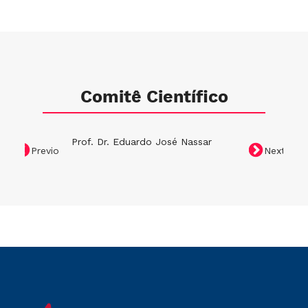
Comitê Científico
Prof. Dr. Eduardo José Nassar
Prof. Dr. D
Previous
Next