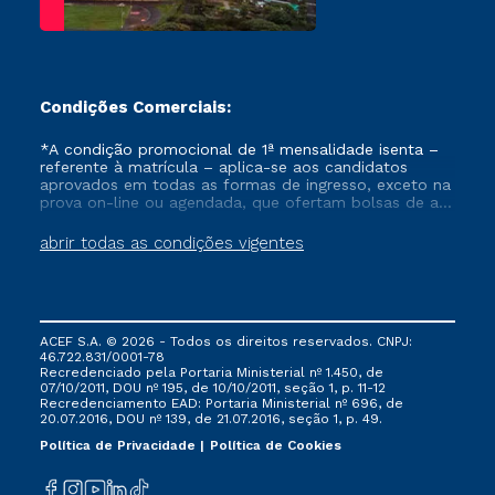
Discourse Genres in
the Digital Age
[view]
Condições Comerciais:
The Construction of
*A condição promocional de 1ª mensalidade isenta –
Subjectivity in
referente à matrícula – aplica-se aos candidatos
Contemporary
aprovados em todas as formas de ingresso, exceto na
Brazilian Texts
[view]
prova on-line ou agendada, que ofertam bolsas de até
50% de desconto, ambos ingressantes no semestre
vigente, que ainda não tenham efetivado e/ou não
abrir todas as condições vigentes
tenham cancelado ou trancado sua matrícula em uma
das Instituições da Cruzeiro do Sul Educacional, no
período de um ano. Tais condições não se aplicam
Rhetoric of Masses
aos cursos de Medicina, e também para matriculados
and Networks:
via FIES, Prouni e outros programas governamentais, e
Persuasive Strategies
ACEF S.A. © 2026 - Todos os direitos reservados. CNPJ:
não se acumula com nenhuma outra campanha
46.722.831/0001-78
ofertada pela Instituição.
of Entertainment
Recredenciado pela Portaria Ministerial nº 1.450, de
[view]
07/10/2011, DOU nº 195, de 10/10/2011, seção 1, p. 11-12
Recredenciamento EAD: Portaria Ministerial nº 696, de
20.07.2016, DOU nº 139, de 21.07.2016, seção 1, p. 49.
Política de Privacidade
Política de Cookies
Language and