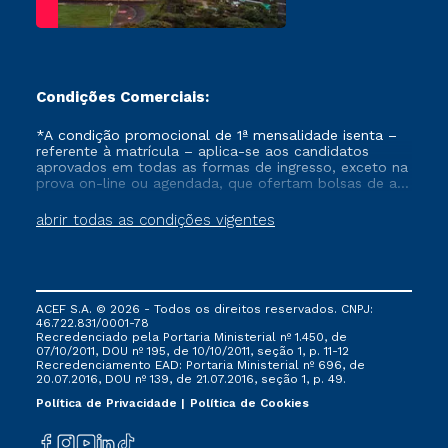
del Dr. Ruiz
Castellanos, la Dra.
Maria Flávia, como
docente de la
Universidad de
Condições Comerciais:
Franca
(reconocida
como un importante
*A condição promocional de 1ª mensalidade isenta –
referente à matrícula – aplica-se aos candidatos
centro de
aprovados em todas as formas de ingresso, exceto na
investigación en el
prova on-line ou agendada, que ofertam bolsas de até
área de Retórica),
50% de desconto, ambos ingressantes no semestre
vigente, que ainda não tenham efetivado e/ou não
fue seleccionada por
abrir todas as condições vigentes
tenham cancelado ou trancado sua matrícula em uma
la
Fundación
das Instituições da Cruzeiro do Sul Educacional, no
Carolina
para
período de um ano. Tais condições não se aplicam
aos cursos de Medicina, e também para matriculados
realizar una estancia
via FIES, Prouni e outros programas governamentais, e
de investigación en
ACEF S.A. © 2026 - Todos os direitos reservados. CNPJ:
não se acumula com nenhuma outra campanha
España. Este logro
46.722.831/0001-78
ofertada pela Instituição.
Recredenciado pela Portaria Ministerial nº 1.450, de
tiene un gran
07/10/2011, DOU nº 195, de 10/10/2011, seção 1, p. 11-12
impacto no solo
Recredenciamento EAD: Portaria Ministerial nº 696, de
20.07.2016, DOU nº 139, de 21.07.2016, seção 1, p. 49.
para la carrera de la
Política de Privacidade
Política de Cookies
docente
seleccionada, sino