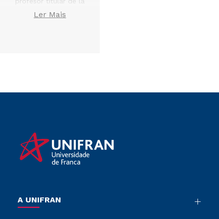
profesor titular de la
Universidad de
Ler Mais
Cádiz
, decidió invitar
a la docente a
realizar una
investigación en
territorio español.
Esta invitación fue
impulsada por el
objetivo de que las
investigaciones
desarrolladas en la
Universidad de
Franca puedan
complementar el
trabajo de
investigación que se
ha realizado en la
Universidad de Cádiz
en el área de
A UNIFRAN
Retórica.
Nossa História