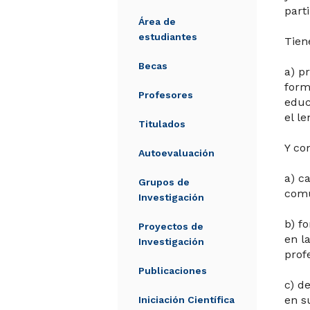
part
Área de
estudiantes
Tie
Becas
a) p
form
Profesores
educ
el le
Titulados
Y c
Autoevaluación
a) c
Grupos de
comu
Investigación
b) f
Proyectos de
en l
Investigación
profe
Publicaciones
c) d
en s
Iniciación Científica