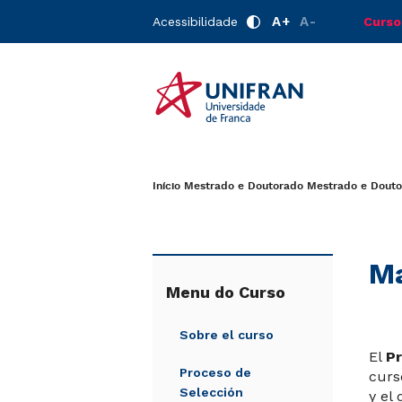
A+
A-
Acessibilidade
Curso
Início
Mestrado e Doutorado
Mestrado e Douto
Ma
Menu do Curso
Sobre el curso
El
Pr
Proceso de
curs
Selección
y el