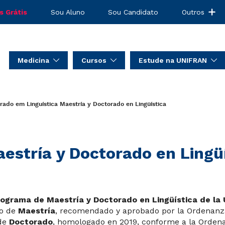
s Grátis
Sou Aluno
Sou Candidato
Outros
Medicina
Cursos
Estude na UNIFRAN
rado em Linguística
Maestría y Doctorado en Lingüística
estría y Doctorado en Lingü
ograma de Maestría y Doctorado en Lingüística de la 
o de
Maestría
, recomendado y aprobado por la Ordenanza 
 de
Doctorado
, homologado en 2019, conforme a la Ordena