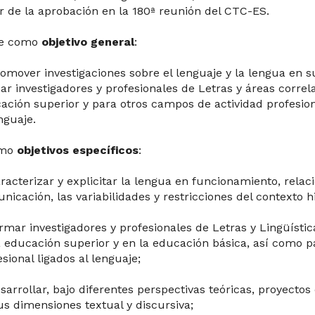
ir de la aprobación en la 180ª reunión del CTC-ES.
ne como
objetivo general
:
romover investigaciones sobre el lenguaje y la lengua en s
ar investigadores y profesionales de Letras y áreas correl
ación superior y para otros campos de actividad profesion
nguaje.
omo
objetivos específicos
:
aracterizar y explicitar la lengua en funcionamiento, relac
nicación, las variabilidades y restricciones del contexto his
ormar investigadores y profesionales de Letras y Lingüístic
a educación superior y en la educación básica, así como p
sional ligados al lenguaje;
esarrollar, bajo diferentes perspectivas teóricas, proyectos
us dimensiones textual y discursiva;