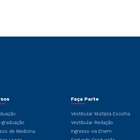
rsos
Faça Parte
duação
Vestibular Múltipla Escolha
-graduação
Vestibular Redação
sos de Medicina
Ingresso via Enem