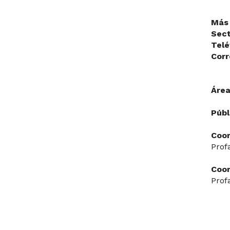
Más 
Sec
Telé
Corr
Área
Públ
Coor
Prof
Coor
Prof