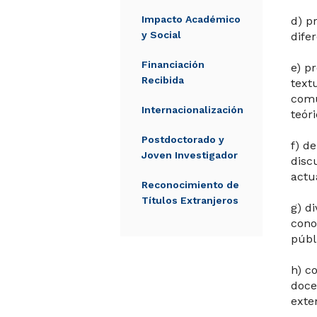
Impacto Académico
d) p
y Social
difer
Financiación
e) p
Recibida
text
comu
Internacionalización
teóri
Postdoctorado y
f) d
Joven Investigador
disc
actu
Reconocimiento de
Títulos Extranjeros
g) d
cono
públ
h) c
doce
exte