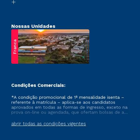
Retorne ao Curso
Nossas Unidades
Franca
Condições Comerciais:
*A condição promocional de 1ª mensalidade isenta –
referente à matrícula – aplica-se aos candidatos
aprovados em todas as formas de ingresso, exceto na
prova on-line ou agendada, que ofertam bolsas de até
50% de desconto, ambos ingressantes no semestre
vigente, que ainda não tenham efetivado e/ou não
abrir todas as condições vigentes
tenham cancelado ou trancado sua matrícula em uma
das Instituições da Cruzeiro do Sul Educacional, no
período de um ano. Tais condições não se aplicam