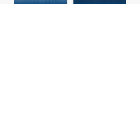
Ficou na dúvida de
como ingressar? Aqui a
gente conta com
diversas opções.
Escolha a que melhor se adapta em seu perfil.
Vestibular