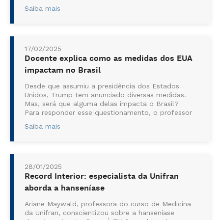
mais saudáveis e com maior produtividade.
Saiba mais
Coordenador do projeto, o Prof. Dr. Eduardo
Ferreira...
17/02/2025
Docente explica como as medidas dos EUA
impactam no Brasil
Desde que assumiu a presidência dos Estados
Unidos, Trump tem anunciado diversas medidas.
Mas, será que alguma delas impacta o Brasil?
Para responder esse questionamento, o professor
de Direito da Unifran, Kleber Galerani, concedeu
Saiba mais
uma entrevista à ...
28/01/2025
Record Interior: especialista da Unifran
aborda a hanseníase
Ariane Maywald, professora do curso de Medicina
da Unifran, conscientizou sobre a hanseníase