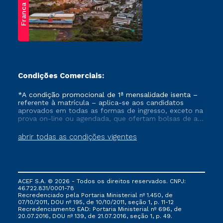
Franca
Condições Comerciais:
*A condição promocional de 1ª mensalidade isenta –
referente à matrícula – aplica-se aos candidatos
aprovados em todas as formas de ingresso, exceto na
prova on-line ou agendada, que ofertam bolsas de até
50% de desconto, ambos ingressantes no semestre
vigente, que ainda não tenham efetivado e/ou não
abrir todas as condições vigentes
tenham cancelado ou trancado sua matrícula em uma
das Instituições da Cruzeiro do Sul Educacional, no
período de um ano. Tais condições não se aplicam
aos cursos de Medicina, e também para matriculados
via FIES, Prouni e outros programas governamentais, e
ACEF S.A. © 2026 - Todos os direitos reservados. CNPJ:
não se acumula com nenhuma outra campanha
46.722.831/0001-78
ofertada pela Instituição.
Recredenciado pela Portaria Ministerial nº 1.450, de
07/10/2011, DOU nº 195, de 10/10/2011, seção 1, p. 11-12
Recredenciamento EAD: Portaria Ministerial nº 696, de
20.07.2016, DOU nº 139, de 21.07.2016, seção 1, p. 49.