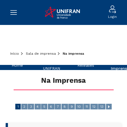
Login
Início
Sala de imprensa
Na imprensa
Sobre a
Na
Home
Releases
UNIFRAN
Imprens
Na Imprensa
1
2
3
4
5
6
7
8
9
10
11
12
13