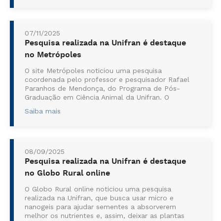
Mestrado e Doutorado em Linguística da Unifran.
...
07/11/2025
Pesquisa realizada na Unifran é destaque
no Metrópoles
O site Metrópoles noticiou uma pesquisa
coordenada pelo professor e pesquisador Rafael
Paranhos de Mendonça, do Programa de Pós-
Graduação em Ciência Animal da Unifran. O
estudo confirmou a descoberta de uma nova
Saiba mais
espécie de flebotomíneo — inseto popularmente
conhecido como mosquito-palha e principal vetor
da leishmaniose. ...
08/09/2025
Pesquisa realizada na Unifran é destaque
no Globo Rural online
O Globo Rural online noticiou uma pesquisa
realizada na Unifran, que busca usar micro e
nanogeis para ajudar sementes a absorverem
melhor os nutrientes e, assim, deixar as plantas