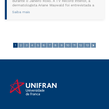
durante o Janeiro Roxo. À TV Record Interior, a
dermatologista Ariane Maywald foi entrevistada a
respeito da campanha “Janeiro Roxo”, que é
Saiba mais
voltada para conscientizar a população so...
1
2
3
4
5
6
7
8
9
10
11
12
13