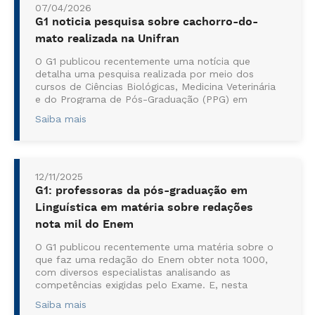
07/04/2026
G1 noticia pesquisa sobre cachorro-do-
mato realizada na Unifran
O G1 publicou recentemente uma notícia que
detalha uma pesquisa realizada por meio dos
cursos de Ciências Biológicas, Medicina Veterinária
e do Programa de Pós-Graduação (PPG) em
Ciência Animal da Unifran. O estudo mostra
Saiba mais
capturas de imagens de um cachorro-do-mato
esfregand...
12/11/2025
G1: professoras da pós-graduação em
Linguística em matéria sobre redações
nota mil do Enem
O G1 publicou recentemente uma matéria sobre o
que faz uma redação do Enem obter nota 1000,
com diversos especialistas analisando as
competências exigidas pelo Exame. E, nesta
matéria, participaram as professoras Marilurdes
Saiba mais
Cruz Borges e Cláudia de Fátima Oliveira, do