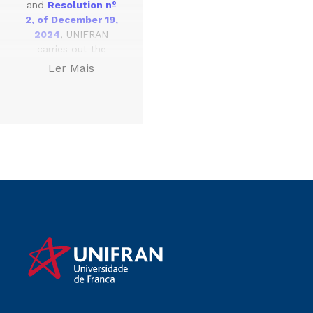
and
Resolution nº
2, of December 19,
2024
, UNIFRAN
carries out the
recognition of
Ler Mais
master’s and
doctoral degrees
obtained from
foreign Higher
Education
institutions.
Who can apply
Anyone who has
completed a
master’s or
doctorate degree at
a higher education
institution
accredited/licensed
in the respective