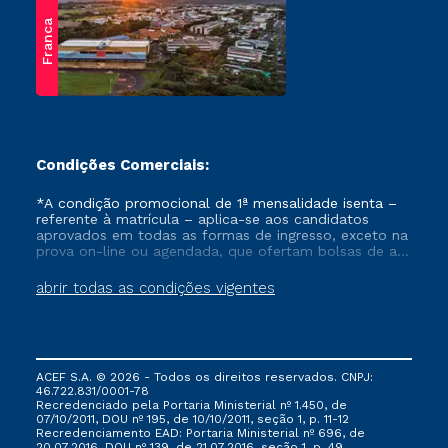
academic conditions
Franca
of the course
completed by the
candidate and, if
necessary, the
overall performance
of the certifying
institution.
Condições Comerciais:
How to apply
*A condição promocional de 1ª mensalidade isenta –
referente à matrícula – aplica-se aos candidatos
aprovados em todas as formas de ingresso, exceto na
The candidate must
prova on-line ou agendada, que ofertam bolsas de até
register for the
50% de desconto, ambos ingressantes no semestre
“Diploma
vigente, que ainda não tenham efetivado e/ou não
abrir todas as condições vigentes
tenham cancelado ou trancado sua matrícula em uma
Recognition –
das Instituições da Cruzeiro do Sul Educacional, no
Master’s” or
período de um ano. Tais condições não se aplicam
“Diploma
aos cursos de Medicina, e também para matriculados
via FIES, Prouni e outros programas governamentais, e
Recognition –
ACEF S.A. © 2026 - Todos os direitos reservados. CNPJ:
não se acumula com nenhuma outra campanha
Doctorate” process
46.722.831/0001-78
ofertada pela Instituição.
on the
Recredenciado pela Portaria Ministerial nº 1.450, de
Carolina Bori
07/10/2011, DOU nº 195, de 10/10/2011, seção 1, p. 11-12
Platform
website,
Recredenciamento EAD: Portaria Ministerial nº 696, de
20.07.2016, DOU nº 139, de 21.07.2016, seção 1, p. 49.