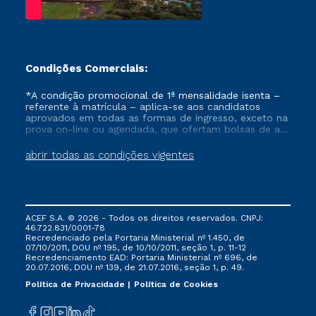
research stay in
Spain. This
achievement has a
significant impact
not only on the
Condições Comerciais:
career of the
selected faculty
*A condição promocional de 1ª mensalidade isenta –
referente à matrícula – aplica-se aos candidatos
member but also on
aprovados em todas as formas de ingresso, exceto na
the Brazilian
prova on-line ou agendada, que ofertam bolsas de até
university to which
50% de desconto, ambos ingressantes no semestre
vigente, que ainda não tenham efetivado e/ou não
she is affiliated,
abrir todas as condições vigentes
tenham cancelado ou trancado sua matrícula em uma
given that the
das Instituições da Cruzeiro do Sul Educacional, no
Fundación Carolina
período de um ano. Tais condições não se aplicam
aos cursos de Medicina, e também para matriculados
has a high degree of
via FIES, Prouni e outros programas governamentais, e
rigor in its selection
ACEF S.A. © 2026 - Todos os direitos reservados. CNPJ:
não se acumula com nenhuma outra campanha
process and enjoys
46.722.831/0001-78
ofertada pela Instituição.
Recredenciado pela Portaria Ministerial nº 1.450, de
the support and high
07/10/2011, DOU nº 195, de 10/10/2011, seção 1, p. 11-12
recognition of the
Recredenciamento EAD: Portaria Ministerial nº 696, de
20.07.2016, DOU nº 139, de 21.07.2016, seção 1, p. 49.
Spanish
Política de Privacidade
Política de Cookies
government.
Following this