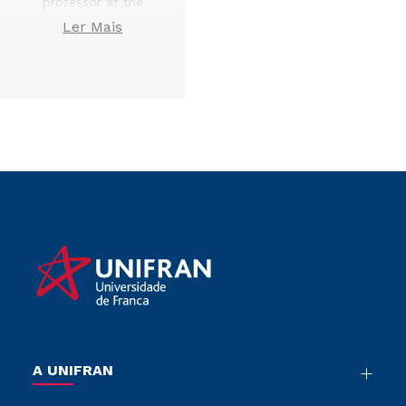
professor at the
University of Cádiz
,
Ler Mais
decided to invite the
faculty member to
conduct research in
Spain. This invitation
was driven by the
goal of enabling
research developed
at the University of
Franca to contribute
to the ongoing
investigation at the
University of Cádiz in
the field of
Rhetoric.
To facilitate this
exchange, Dr. Maria
Flávia applied for
A UNIFRAN
research funding
Nossa História
from the
Fundación