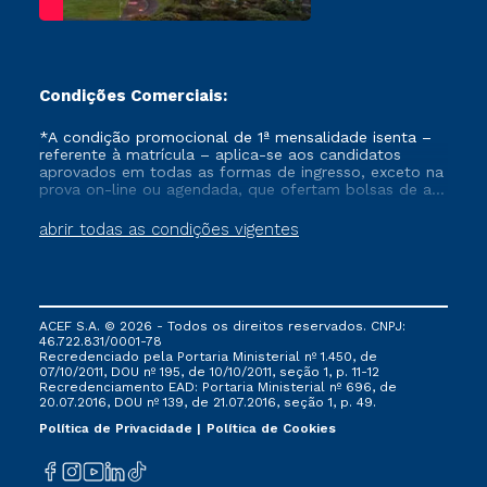
Condições Comerciais:
*A condição promocional de 1ª mensalidade isenta –
referente à matrícula – aplica-se aos candidatos
aprovados em todas as formas de ingresso, exceto na
prova on-line ou agendada, que ofertam bolsas de até
50% de desconto, ambos ingressantes no semestre
vigente, que ainda não tenham efetivado e/ou não
abrir todas as condições vigentes
tenham cancelado ou trancado sua matrícula em uma
das Instituições da Cruzeiro do Sul Educacional, no
período de um ano. Tais condições não se aplicam
aos cursos de Medicina, e também para matriculados
via FIES, Prouni e outros programas governamentais, e
ACEF S.A. © 2026 - Todos os direitos reservados. CNPJ:
não se acumula com nenhuma outra campanha
46.722.831/0001-78
ofertada pela Instituição.
Recredenciado pela Portaria Ministerial nº 1.450, de
07/10/2011, DOU nº 195, de 10/10/2011, seção 1, p. 11-12
Recredenciamento EAD: Portaria Ministerial nº 696, de
20.07.2016, DOU nº 139, de 21.07.2016, seção 1, p. 49.
Política de Privacidade
Política de Cookies