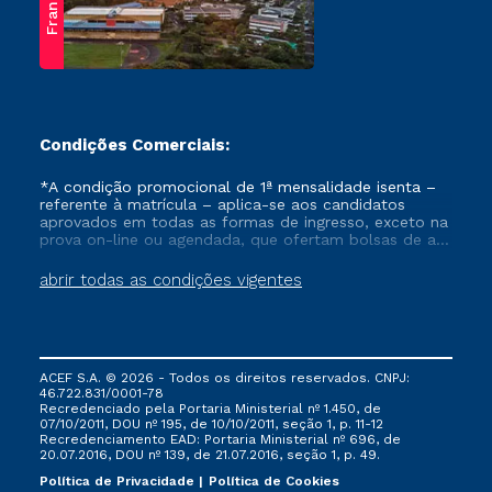
Franca
Condições Comerciais:
*A condição promocional de 1ª mensalidade isenta –
referente à matrícula – aplica-se aos candidatos
aprovados em todas as formas de ingresso, exceto na
prova on-line ou agendada, que ofertam bolsas de até
50% de desconto, ambos ingressantes no semestre
vigente, que ainda não tenham efetivado e/ou não
abrir todas as condições vigentes
tenham cancelado ou trancado sua matrícula em uma
das Instituições da Cruzeiro do Sul Educacional, no
período de um ano. Tais condições não se aplicam
aos cursos de Medicina, e também para matriculados
via FIES, Prouni e outros programas governamentais, e
ACEF S.A. © 2026 - Todos os direitos reservados. CNPJ:
não se acumula com nenhuma outra campanha
46.722.831/0001-78
ofertada pela Instituição.
Recredenciado pela Portaria Ministerial nº 1.450, de
07/10/2011, DOU nº 195, de 10/10/2011, seção 1, p. 11-12
Recredenciamento EAD: Portaria Ministerial nº 696, de
20.07.2016, DOU nº 139, de 21.07.2016, seção 1, p. 49.
Política de Privacidade
Política de Cookies