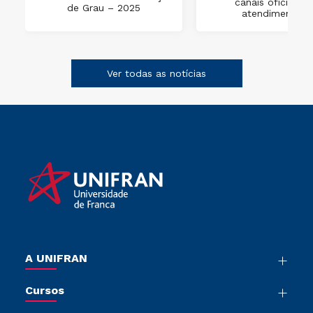
canais oficiais d
a
de Grau – 2025
atendimento?
Ver todas as notícias
A UNIFRAN
Nossa História
Cursos
Sala de Imprensa
Graduação