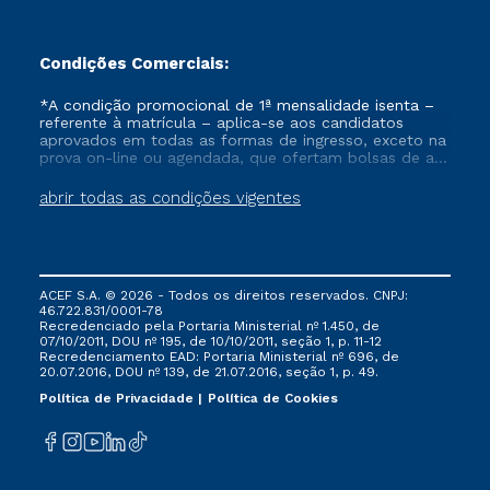
Condições Comerciais:
*A condição promocional de 1ª mensalidade isenta –
referente à matrícula – aplica-se aos candidatos
aprovados em todas as formas de ingresso, exceto na
prova on-line ou agendada, que ofertam bolsas de até
50% de desconto, ambos ingressantes no semestre
vigente, que ainda não tenham efetivado e/ou não
abrir todas as condições vigentes
tenham cancelado ou trancado sua matrícula em uma
das Instituições da Cruzeiro do Sul Educacional, no
período de um ano. Tais condições não se aplicam
aos cursos de Medicina, e também para matriculados
via FIES, Prouni e outros programas governamentais, e
ACEF S.A. © 2026 - Todos os direitos reservados. CNPJ:
não se acumula com nenhuma outra campanha
46.722.831/0001-78
ofertada pela Instituição.
Recredenciado pela Portaria Ministerial nº 1.450, de
07/10/2011, DOU nº 195, de 10/10/2011, seção 1, p. 11-12
Recredenciamento EAD: Portaria Ministerial nº 696, de
20.07.2016, DOU nº 139, de 21.07.2016, seção 1, p. 49.
Política de Privacidade
Política de Cookies