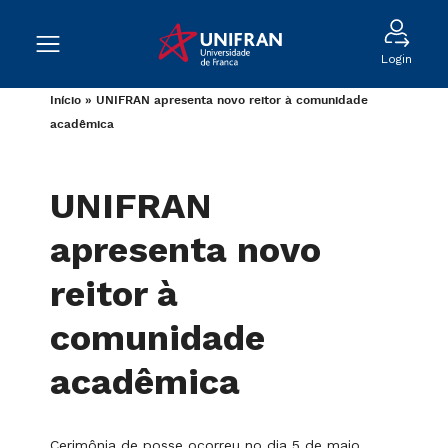
Login
Início
»
UNIFRAN apresenta novo reitor à comunidade
acadêmica
UNIFRAN
apresenta novo
reitor à
comunidade
acadêmica
Cerimônia de posse ocorreu no dia 5 de maio