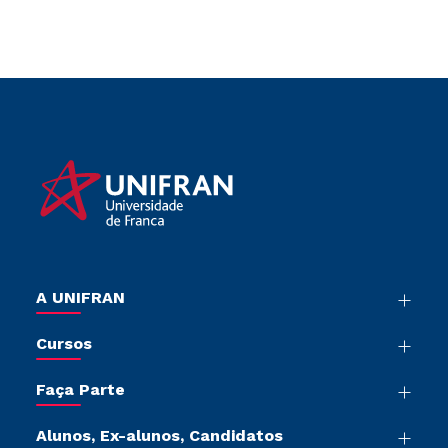
A UNIFRAN
Nossa História
Cursos
Sala de Imprensa
Graduação
Trabalhe Conosco
Faça Parte
Pós-graduação
Sou Colaborador
Vestibular Múltipla Escolha
Cursos de Medicina
Tour Presencial
Alunos, Ex-alunos, Candidatos
Vestibular Redação