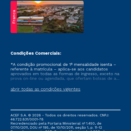
Franca
Condições Comerciais:
*A condição promocional de 1ª mensalidade isenta –
referente à matrícula – aplica-se aos candidatos
aprovados em todas as formas de ingresso, exceto na
prova on-line ou agendada, que ofertam bolsas de até
50% de desconto, ambos ingressantes no semestre
vigente, que ainda não tenham efetivado e/ou não
abrir todas as condições vigentes
tenham cancelado ou trancado sua matrícula em uma
das Instituições da Cruzeiro do Sul Educacional, no
período de um ano. Tais condições não se aplicam
aos cursos de Medicina, e também para matriculados
via FIES, Prouni e outros programas governamentais, e
ACEF S.A. © 2026 - Todos os direitos reservados. CNPJ:
não se acumula com nenhuma outra campanha
46.722.831/0001-78
ofertada pela Instituição.
Recredenciado pela Portaria Ministerial nº 1.450, de
07/10/2011, DOU nº 195, de 10/10/2011, seção 1, p. 11-12