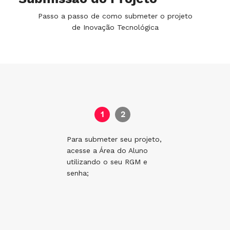
Passo a passo de como submeter o projeto
de Inovação Tecnológica
1
2
Para submeter seu projeto,
Clique 
acesse a Área do Aluno
IC e p
utilizando o seu RGM e
obrigat
senha;