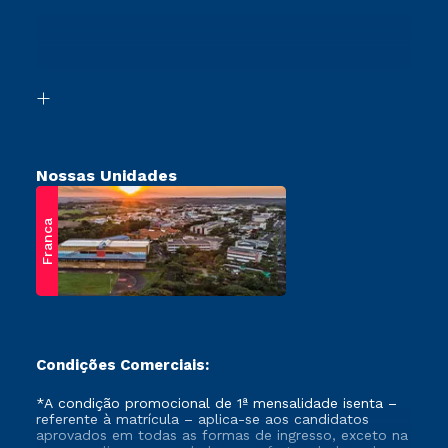
Sou Ex-Aluno
Transferência
Canais de Atendimento
Vestibular Mérito
Acessibilidade
Vestibular Solidário
Biblioteca
Retorne ao Curso
Nossas Unidades
Franca
Condições Comerciais:
*A condição promocional de 1ª mensalidade isenta –
referente à matrícula – aplica-se aos candidatos
aprovados em todas as formas de ingresso, exceto na