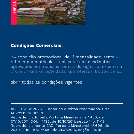
Franca
Condições Comerciais:
*A condição promocional de 1ª mensalidade isenta –
referente à matrícula – aplica-se aos candidatos
aprovados em todas as formas de ingresso, exceto na
prova on-line ou agendada, que ofertam bolsas de até
50% de desconto, ambos ingressantes no semestre
vigente, que ainda não tenham efetivado e/ou não
abrir todas as condições vigentes
tenham cancelado ou trancado sua matrícula em uma
das Instituições da Cruzeiro do Sul Educacional, no
período de um ano. Tais condições não se aplicam
aos cursos de Medicina, e também para matriculados
via FIES, Prouni e outros programas governamentais, e
ACEF S.A. © 2026 - Todos os direitos reservados. CNPJ:
não se acumula com nenhuma outra campanha
46.722.831/0001-78
ofertada pela Instituição.
Recredenciado pela Portaria Ministerial nº 1.450, de
07/10/2011, DOU nº 195, de 10/10/2011, seção 1, p. 11-12
Recredenciamento EAD: Portaria Ministerial nº 696, de
20.07.2016, DOU nº 139, de 21.07.2016, seção 1, p. 49.