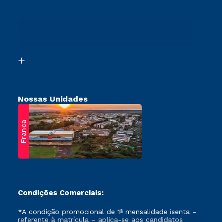
Segunda Graduação
Cursos Profissionalizantes
Sou Ex-Aluno
Transferência
Canais de Atendimento
Vestibular Mérito
Acessibilidade
Vestibular Solidário
Biblioteca
Retorne ao Curso
Nossas Unidades
Franca
Condições Comerciais:
*A condição promocional de 1ª mensalidade isenta –
referente à matrícula – aplica-se aos candidatos