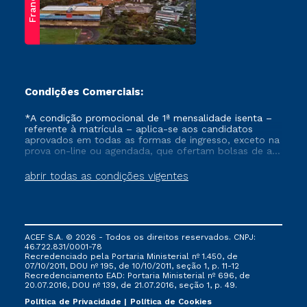
Franca
Condições Comerciais:
*A condição promocional de 1ª mensalidade isenta –
referente à matrícula – aplica-se aos candidatos
aprovados em todas as formas de ingresso, exceto na
prova on-line ou agendada, que ofertam bolsas de até
50% de desconto, ambos ingressantes no semestre
vigente, que ainda não tenham efetivado e/ou não
abrir todas as condições vigentes
tenham cancelado ou trancado sua matrícula em uma
das Instituições da Cruzeiro do Sul Educacional, no
período de um ano. Tais condições não se aplicam
aos cursos de Medicina, e também para matriculados
via FIES, Prouni e outros programas governamentais, e
ACEF S.A. © 2026 - Todos os direitos reservados. CNPJ:
não se acumula com nenhuma outra campanha
46.722.831/0001-78
ofertada pela Instituição.
Recredenciado pela Portaria Ministerial nº 1.450, de
07/10/2011, DOU nº 195, de 10/10/2011, seção 1, p. 11-12
Recredenciamento EAD: Portaria Ministerial nº 696, de
20.07.2016, DOU nº 139, de 21.07.2016, seção 1, p. 49.
Política de Privacidade
Política de Cookies